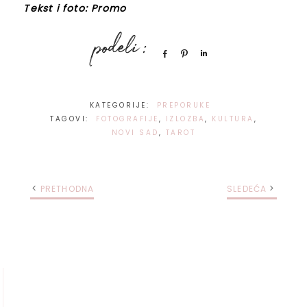
Tekst i foto: Promo
Share
Pin
Share
KATEGORIJE:
PREPORUKE
TAGOVI:
FOTOGRAFIJE
,
IZLOZBA
,
KULTURA
,
NOVI SAD
,
TAROT
PRETHODNA
SLEDEĆA