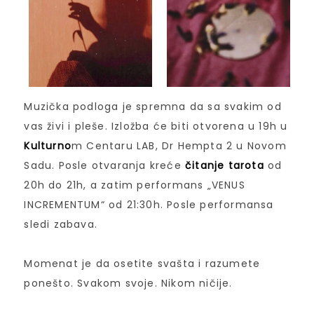
Muzička podloga je spremna da sa svakim od
vas živi i pleše. Izložba će biti otvorena u 19h u
Kulturno
m Centaru LAB, Dr Hempta 2 u Novom
Sadu. Posle otvaranja kreće
čitanje tarota
od
20h do 21h, a zatim performans „VENUS
INCREMENTUM“ od 21:30h. Posle performansa
sledi zabava.
Momenat je da osetite svašta i razumete
ponešto. Svakom svoje. Nikom ničije.