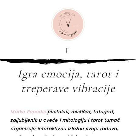
Igra emocija, tarot i
treperave vibracije
Marko Popadić
pustolov, mističar, fotograf,
zaljubljenik u cveće i mitologiju i tarot tumač
organizuje interaktivnu izložbu svoju radova,