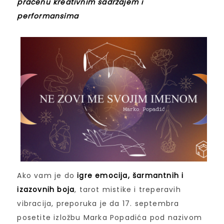
praćenu kreativnim sadržajem i
performansima
Ako vam je do
igre emocija, šarmantnih i
izazovnih boja
, tarot mistike i treperavih
vibracija, preporuka je da 17. septembra
posetite izložbu Marka Popadića pod nazivom