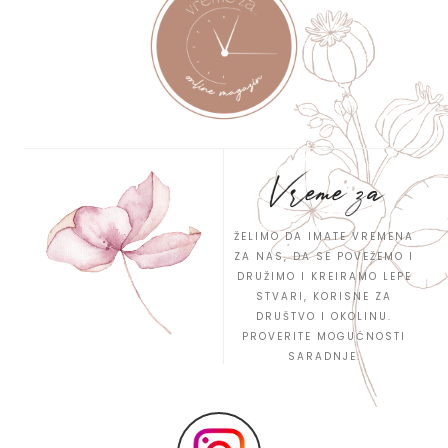
Vreme za
ŽELIMO DA IMATE VREMENA
ZA NAS, DA SE POVEŽEMO I
DRUŽIMO I KREIRAMO LEPE
STVARI, KORISNE ZA
DRUŠTVO I OKOLINU.
PROVERITE MOGUĆNOSTI
SARADNJE.