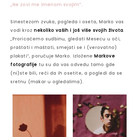
„Ne zovi me imenom svojim“.
Sinestezom zvuka, pogleda i oseta, Marko vas
vodi kroz
nekoliko vaših i još više svojih života
.
„Proricaćemo sudbinu, gledati Mesecu u oči,
praštati i maštati, smejati se i (verovatno)
plakati“, poručuje Marko. Izložene
Markove
fotografije
tu su da vas odvedu tamo gde
(ni)ste bili, reči da ih osetite, a pogledi da se
sretnu (makar u ogledalima).