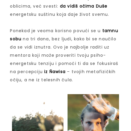
oblicima, već svesti:
da vidiš očima Duše
energetsku suštinu koja daje život svemu.
Ponekad je veoma korisno povući se u
tamnu
sobu
na tri dana, bez ljudi, kako bi se naučilo
da se vidi iznutra. Ovo je najbolje raditi uz
mentora koji može proveriti tvoju psiho-
energetsku tenziju i pomoći ti da se fokusiraš
na percepciju
iz Ñawisa
– tvojih metafizičkih
očiju, a ne iz telesnih čula.