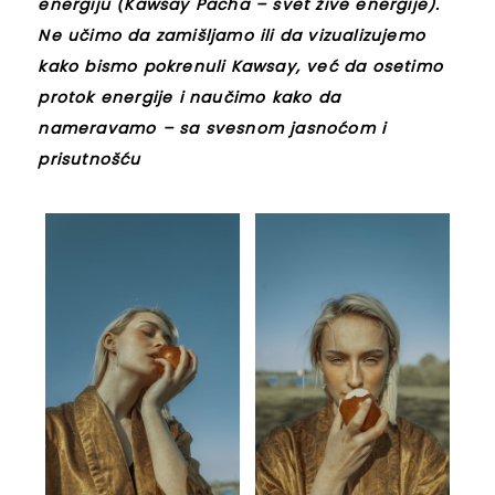
energiju (Kawsay Pacha – svet žive energije).
Ne učimo da zamišljamo ili da vizualizujemo
kako bismo pokrenuli Kawsay, već da osetimo
protok energije i naučimo kako da
nameravamo – sa svesnom jasnoćom i
prisutnošću