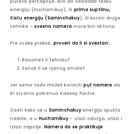
puteve percepcije. Bilo da oslobađa tešku
energiju (Huchamikuy), ili
prima suptilnu,
čistu energiju (Saminchakuy
), ili koristi druge
tehnike –
svesna namera
mora biti aktivna.
Pre svake prakse,
proveri da li si svestan:
Razumeš li tehniku?
Sećaš li se njenog smisla?
Jer samo tada možeš koristiti
put namere
da
bi stvarno pokrenuo Kawsay Pacha.
Oseti kako se u
Saminchakuy
energija spušta
nadole, a u
Huchamikuy
– ulazi odozgo, silazi i
izlazi napolje.
Namera da se praktikuje