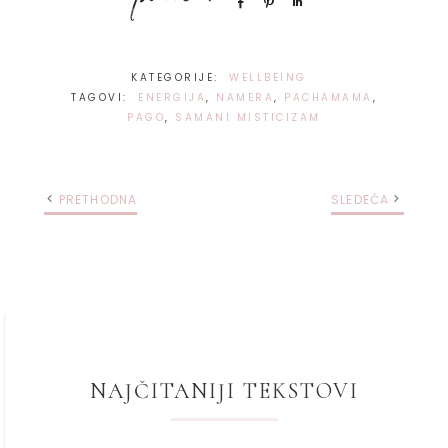
Share
Pin
Share
KATEGORIJE:
WELLBEING
TAGOVI:
ENERGIJA
,
NAMERA
,
PACHAMAMA
,
PAGO
,
SAMANI MISTICIZAM
PRETHODNA
SLEDEĆA
NAJČITANIJI TEKSTOVI