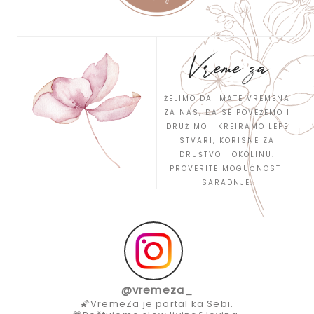
Vreme za
ŽELIMO DA IMATE VREMENA
ZA NAS, DA SE POVEŽEMO I
DRUŽIMO I KREIRAMO LEPE
STVARI, KORISNE ZA
DRUŠTVO I OKOLINU.
PROVERITE MOGUĆNOSTI
SARADNJE.
@
vremeza_
🌠VremeZa je portal ka Sebi.