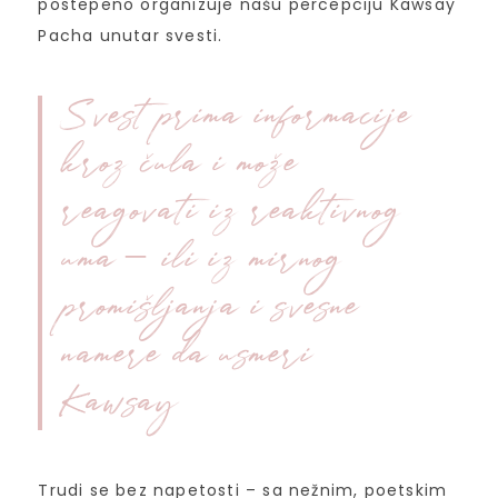
postepeno organizuje našu percepciju Kawsay
Pacha unutar svesti.
Svest prima informacije
kroz čula i može
reagovati iz reaktivnog
uma – ili iz mirnog
promišljanja i svesne
namere da usmeri
Kawsay
Trudi se bez napetosti – sa nežnim, poetskim