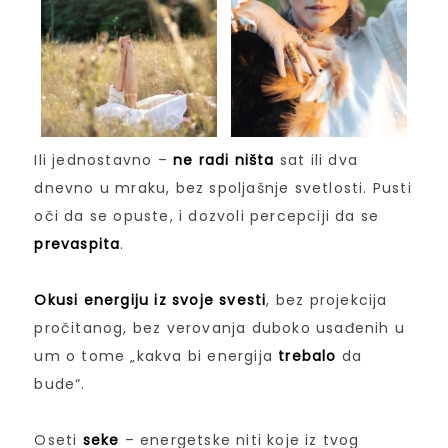
Ili jednostavno –
ne radi ništa
sat ili dva
dnevno u mraku, bez spoljašnje svetlosti. Pusti
oči da se opuste, i dozvoli percepciji da se
prevaspita
.
Okusi energiju iz svoje svesti
, bez projekcija
pročitanog, bez verovanja duboko usađenih u
um o tome „kakva bi energija
trebalo
da
bude“.
Oseti
seke
– energetske niti koje iz tvog