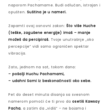
naporom Pachamame. Budi odlučan, istrajan i
opušten.
Suština je u nameri.
Zapamti ovaj osnovni zakon:
Što više Huche
(teške, zagušene energije) imaš – manje
možeš da percipiraš.
Tvoje unutrašnje „oko
percepcije“ vidi samo ograničen spektar
vibracija.
Zato, jednom na sat, tokom dana:
– pošalji Huchu Pachamami,
– udahni Sami iz beskonačnosti oko sebe.
Pet do deset minuta disanja sa svesnom
namerom pomoći će ti prvo da
osetiš Kawsay
Pacha
, a zatim da „vidiš“ – ne bojama i