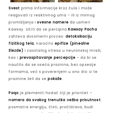
Svest
prima informacije kroz čula i može
reagovati iz reaktivnog uma – ili iz mirnog
promišljanja i
svesne namere
da usmeri
Kawsay. Učiti da se percipira
Kawsay Pacha
zahteva dvosmerni proces:
detoksikaciju
fizičkog tela
, naročito
epifize (pinealne
žlezde)
i zaostalog stresa u neuronskoj mreži,
kao i
prevaspitavanje percepcije
– da bi se
naučilo da se oseća praznina, bez opsesije
formama, već s poverenjem u ono što iz te
praznine želi da se
pokaže
.
Paqo
je plemeniti hodač čiji je prioritet –
namera da svakog trenutka vežba prisutnost
:
posmatra energiju, čisti, pročišćava, budi