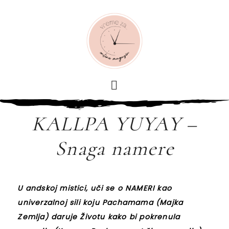
KALLPA YUYAY –
Snaga namere
U andskoj mistici, uči se o NAMERI kao
univerzalnoj sili koju Pachamama (Majka
Zemlja) daruje Životu kako bi pokrenula