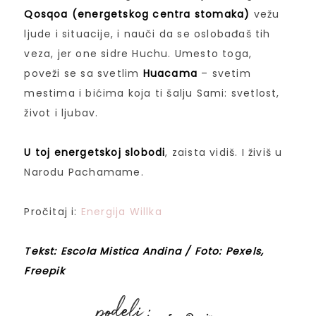
Qosqoa (energetskog centra stomaka)
vežu
ljude i situacije, i nauči da se oslobađaš tih
veza, jer one sidre Huchu. Umesto toga,
poveži se sa svetlim
Huacama
– svetim
mestima i bićima koja ti šalju Sami: svetlost,
život i ljubav.
U toj energetskoj slobodi
, zaista vidiš. I živiš u
Narodu Pachamame.
Pročitaj i:
Energija Willka
Tekst: Escola Mistica Andina / Foto: Pexels,
Freepik