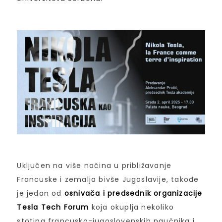
Uključen na više načina u približavanje
Francuske i zemalja bivše Jugoslavije, takođe
je jedan od
osnivača i predsednik organizacije
Tesla Tech Forum
koja okuplja nekoliko
stotina francusko-jugoslovenskih naučnika i