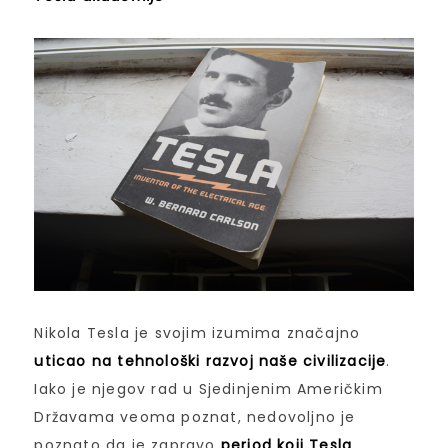
Nikola Tesla je svojim izumima značajno
uticao na tehnološki razvoj naše civilizacije
.
Iako je njegov rad u Sjedinjenim Američkim
Državama veoma poznat, nedovoljno je
poznato da je zapravo
period koji Tesla