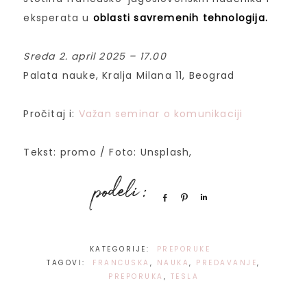
eksperata u
oblasti savremenih tehnologija.
Sreda 2. april 2025 – 17.00
Palata nauke, Kralja Milana 11, Beograd
Pročitaj i:
Važan seminar o komunikaciji
Tekst: promo / Foto: Unsplash,
Share
Pin
Share
KATEGORIJE:
PREPORUKE
TAGOVI:
FRANCUSKA
,
NAUKA
,
PREDAVANJE
,
PREPORUKA
,
TESLA