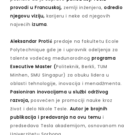
provodi u Francuskoj,
zemlji inženjera,
odredio
njegovu viziju,
karijeru i neke od njegovih
najvećih
izuma
.
Aleksandar Protić
predaje na fakultetu Ecole
Polytechnique gde je i upravnik odeljenja za
talente vodećeg međunarodnog
programa
Executive Master (
Politeknik, Berkli, TUM
Minhen, SMU Singapur) za obuku lidera u
oblasti tehnologije, inovacija i menadžmenta.
Pasioniran inovacijama u službi održivog
razvoja,
posvećen je promociji nauke kroz
život i delo Nikole Tesle.
Autor je brojnih
publikacija i predavanja na ovu temu
i
predsedava Tesla akademijom, osnovanom na
Univerzitetu Sorbona.