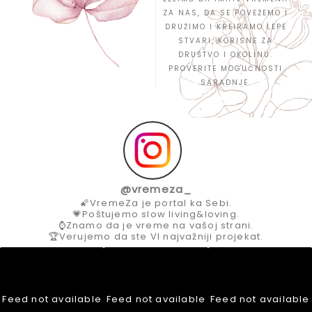
ZA NAS, DA SE POVEŽEMO I
DRUŽIMO I KREIRAMO LEPE
STVARI, KORISNE ZA
DRUŠTVO I OKOLINU.
PROVERITE MOGUĆNOSTI
SARADNJE.
@
vremeza_
🌠VremeZa je portal ka Sebi.
💗Poštujemo slow living&loving.
⌚Znamo da je vreme na vašoj strani.
🏆Verujemo da ste VI najvažniji projekat.
Feed not available
Feed not available
Feed not available