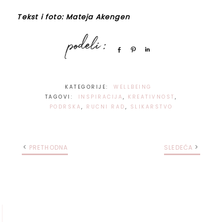
Tekst i foto: Mateja Akengen
Share
Pin
Share
KATEGORIJE:
WELLBEING
TAGOVI:
INSPIRACIJA
,
KREATIVNOST
,
PODRSKA
,
RUCNI RAD
,
SLIKARSTVO
PRETHODNA
SLEDEĆA