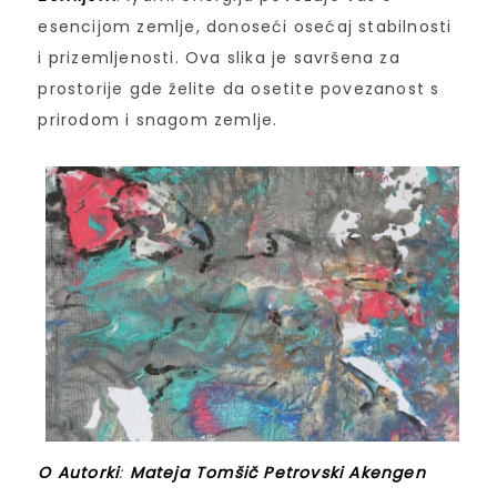
esencijom zemlje, donoseći osećaj stabilnosti
i prizemljenosti. Ova slika je savršena za
prostorije gde želite da osetite povezanost s
prirodom i snagom zemlje.
O Autorki
:
Mateja Tomšič Petrovski Akengen