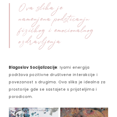
Ova slika je
namenjena podsticanju
fizičkog i emocionalnog
ozdravljenja
Blagoslov Socijalizacije
: Iyami energija
podržava pozitivne društvene interakcije i
povezanost s drugima. Ova slika je idealna za
prostorije gde se sastajete s prijateljima i
porodicom.