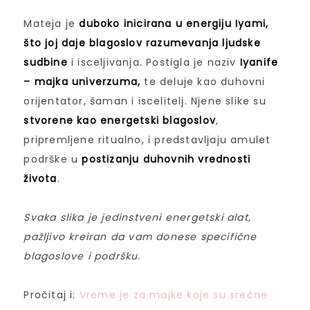
Mateja je
duboko inicirana u energiju Iyami,
što joj daje blagoslov razumevanja ljudske
sudbine
i isceljivanja. Postigla je naziv
Iyanife
– majka univerzuma,
te deluje kao duhovni
orijentator, šaman i iscelitelj. Njene slike su
stvorene kao energetski blagoslov
,
pripremljene ritualno, i predstavljaju amulet
podrške u
postizanju duhovnih vrednosti
života
.
Svaka slika je jedinstveni energetski alat,
pažljivo kreiran da vam donese specifične
blagoslove i podršku.
Pročitaj i:
Vreme je za majke koje su srećne