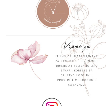
Vreme za
ŽELIMO DA IMATE VREMENA
ZA NAS, DA SE POVEŽEMO I
DRUŽIMO I KREIRAMO LEPE
STVARI, KORISNE ZA
DRUŠTVO I OKOLINU.
PROVERITE MOGUĆNOSTI
SARADNJE.