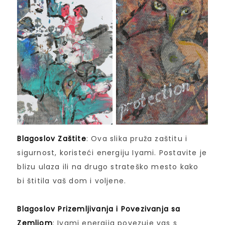
Blagoslov Zaštite
: Ova slika pruža zaštitu i
sigurnost, koristeći energiju Iyami. Postavite je
blizu ulaza ili na drugo strateško mesto kako
bi štitila vaš dom i voljene.
Blagoslov Prizemljivanja i Povezivanja sa
Zemljom
: Iyami energija povezuje vas s