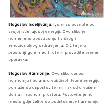
Blagoslov Isceljivanja
: Iyami su poznate po
svojoj isceljujućoj energiji. Ova slika je
namenjena podsticanju fizičkog i
emocionalnog ozdravljenja. Držite je u
prostoriji gdje meditirate ili provodite vreme
oporavka.
Blagoslov Harmonije
: Ova slika donosi
harmoniju i balans u vaš život. Iyami energija
pomaže da uspostavite mir i sklad u vašem
domu ili radnom prostoru. Postavite je na
mesto gdje želite da podstaknete harmoniju.