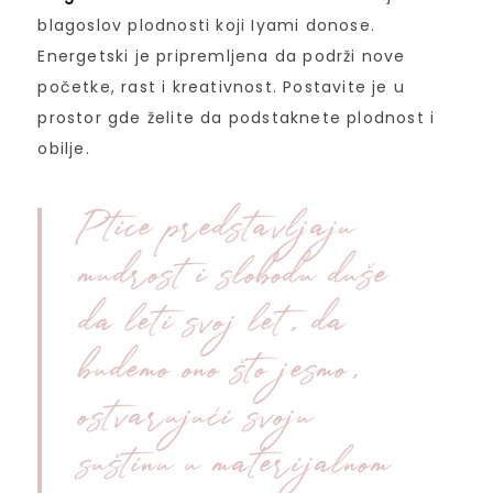
blagoslov plodnosti koji Iyami donose.
Energetski je pripremljena da podrži nove
početke, rast i kreativnost. Postavite je u
prostor gde želite da podstaknete plodnost i
obilje.
Ptice predstavljaju
mudrost i slobodu duše
da leti svoj let, da
budemo ono što jesmo,
ostvarujući svoju
suštinu u materijalnom