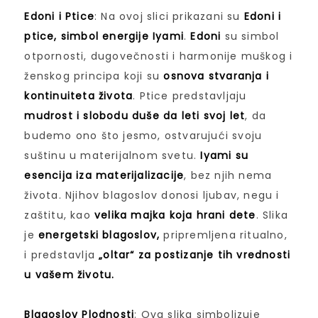
Edoni i Ptice
: Na ovoj slici prikazani su
Edoni i
ptice, simbol energije Iyami
.
Edoni
su simbol
otpornosti, dugovečnosti i harmonije muškog i
ženskog principa koji su
osnova stvaranja i
kontinuiteta života
. Ptice predstavljaju
mudrost i slobodu duše da leti svoj let
, da
budemo ono što jesmo, ostvarujući svoju
suštinu u materijalnom svetu.
Iyami su
esencija iza materijalizacije
, bez njih nema
života. Njihov blagoslov donosi ljubav, negu i
zaštitu, kao
velika majka koja hrani dete
. Slika
je
energetski blagoslov,
pripremljena ritualno,
i predstavlja
„oltar“ za postizanje tih vrednosti
u vašem životu.
Blagoslov Plodnosti
: Ova slika simbolizuje