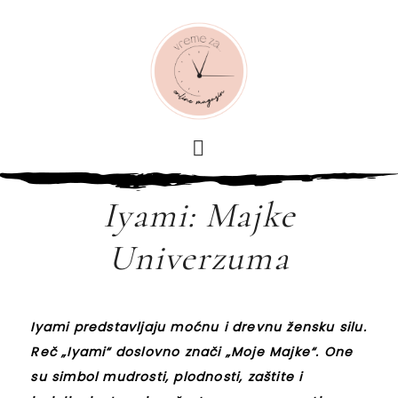
Iyami: Majke
Univerzuma
Iyami predstavljaju moćnu i drevnu žensku silu.
Reč „Iyami“ doslovno znači „Moje Majke“. One
su simbol mudrosti, plodnosti, zaštite i