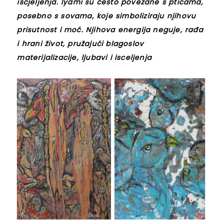
iscjeljenja. Iyami su često povezane s pticama,
posebno s sovama, koje simboliziraju njihovu
prisutnost i moć. Njihova energija neguje, rađa
i hrani život, pružajući blagoslov
materijalizacije, ljubavi i isceljenja