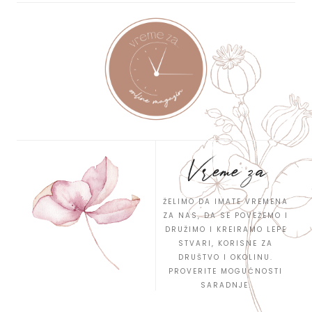
Vreme za
ŽELIMO DA IMATE VREMENA
ZA NAS, DA SE POVEŽEMO I
DRUŽIMO I KREIRAMO LEPE
STVARI, KORISNE ZA
DRUŠTVO I OKOLINU.
PROVERITE MOGUĆNOSTI
SARADNJE.