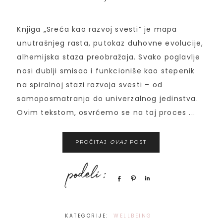
Knjiga „Sreća kao razvoj svesti“ je mapa
unutrašnjeg rasta, putokaz duhovne evolucije,
alhemijska staza preobražaja. Svako poglavlje
nosi dublji smisao i funkcioniše kao stepenik
na spiralnoj stazi razvoja svesti – od
samoposmatranja do univerzalnog jedinstva.
Ovim tekstom, osvrćemo se na taj proces ...
PROČITAJ
OVAJ
POST
Share
Pin
Share
KATEGORIJE:
WELLBEING