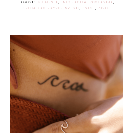
TAGOVI:
BUDJENJE
,
INICIJACIJA
,
POGLAVLJA
,
SRECA KAO RAYVOJ SVESTI
,
SVEST
,
ZIVOT