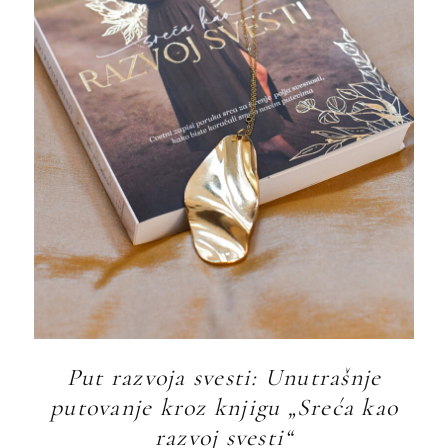
Put razvoja svesti: Unutrašnje
putovanje kroz knjigu „Sreća kao
razvoj svesti“