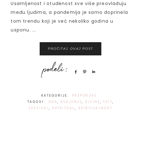
Usamljenost i otuđenost sve više preovlađuju
među ljudima, a pandemija je samo doprinela
tom trendu koji je već nekoliko godina u
usponu. ...
PROČITAJ
OVAJ
POST
Share
Pin
Share
KATEGORIJE:
PREPORUKE
TAGOVI:
ADA
,
BUDJENJE
,
DIVINE
,
EXIT
,
FESTIVAL
,
SPIRITUAL
,
SPIRITUALNOST