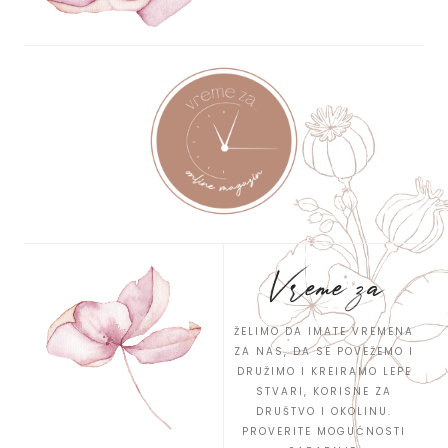
Vreme za
ŽELIMO DA IMATE VREMENA
ZA NAS, DA SE POVEŽEMO I
DRUŽIMO I KREIRAMO LEPE
STVARI, KORISNE ZA
DRUŠTVO I OKOLINU.
PROVERITE MOGUĆNOSTI