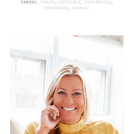
TAGOVI:
GRCKA
,
LETOVANJE
,
LICNIRAZVOJ
,
PREPORUKA
,
RETREAT