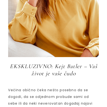
EKSKLUZIVNO: Kejt Batler – Vaš
život je vaše čudo
Većina obično čeka nešto posebno da se
dogodi, da se odjednom probude sami od
sebe ili da neki neverovatan događaj najavi