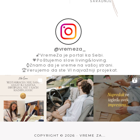
SARADNJE.
@
vremeza_
🌠VremeZa je portal ka Sebi.
💗Poštujemo slow living&loving.
⌚Znamo da je vreme na vašoj strani.
🏆Verujemo da ste VI najvažniji projekat.
COPYRIGHT © 2026 · VREME ZA...