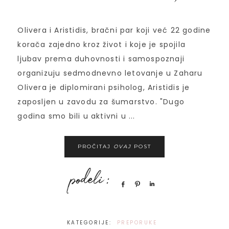
Olivera i Aristidis, bračni par koji već 22 godine
korača zajedno kroz život i koje je spojila
ljubav prema duhovnosti i samospoznaji
organizuju sedmodnevno letovanje u Zaharu
Olivera je diplomirani psiholog, Aristidis je
zaposljen u zavodu za šumarstvo. "Dugo
godina smo bili u aktivni u ...
PROČITAJ
OVAJ
POST
Share
Pin
Share
KATEGORIJE:
PREPORUKE