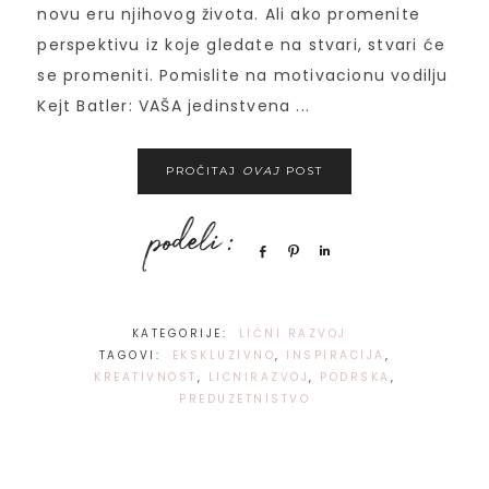
novu eru njihovog života. Ali ako promenite
perspektivu iz koje gledate na stvari, stvari će
se promeniti. Pomislite na motivacionu vodilju
Kejt Batler: VAŠA jedinstvena ...
PROČITAJ
OVAJ
POST
Share
Pin
Share
KATEGORIJE:
LIČNI RAZVOJ
TAGOVI:
EKSKLUZIVNO
,
INSPIRACIJA
,
KREATIVNOST
,
LICNIRAZVOJ
,
PODRSKA
,
PREDUZETNISTVO