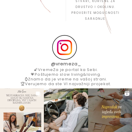
STVARI, KORISNE ZA
DRUŠTVO I OKOLINU.
PROVERITE MOGUĆNOSTI
SARADNJE.
@
vremeza_
🌠VremeZa je portal ka Sebi.
💗Poštujemo slow living&loving.
⌚Znamo da je vreme na vašoj strani.
🏆Verujemo da ste VI najvažniji projekat.