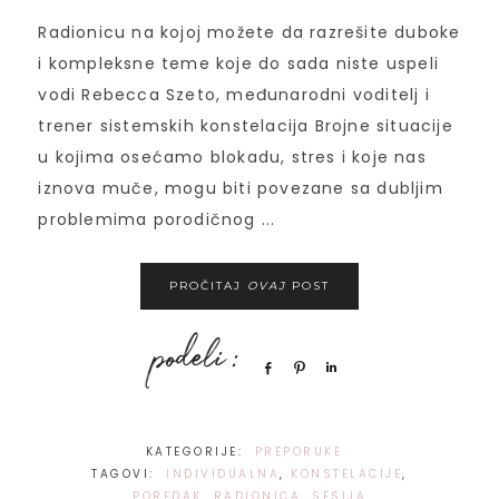
Radionicu na kojoj možete da razrešite duboke
i kompleksne teme koje do sada niste uspeli
vodi Rebecca Szeto, međunarodni voditelj i
trener sistemskih konstelacija Brojne situacije
u kojima osećamo blokadu, stres i koje nas
iznova muče, mogu biti povezane sa dubljim
problemima porodičnog ...
PROČITAJ
OVAJ
POST
Share
Pin
Share
KATEGORIJE:
PREPORUKE
TAGOVI:
INDIVIDUALNA
,
KONSTELACIJE
,
POREDAK
,
RADIONICA
,
SESIJA