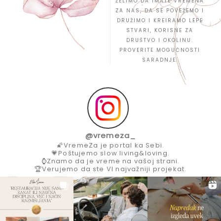
ŽELIMO DA IMATE VREMENA
ZA NAS, DA SE POVEŽEMO I
DRUŽIMO I KREIRAMO LEPE
STVARI, KORISNE ZA
DRUŠTVO I OKOLINU.
PROVERITE MOGUĆNOSTI
SARADNJE.
@
vremeza_
🌠VremeZa je portal ka Sebi.
💗Poštujemo slow living&loving.
⌚Znamo da je vreme na vašoj strani.
🏆Verujemo da ste VI najvažniji projekat.