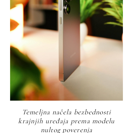
Temeljna načela bezbednosti
krajnjih uređaja prema modelu
nultog poverenja