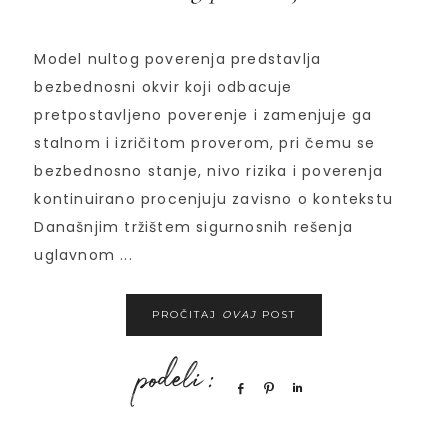
Model nultog poverenja predstavlja
bezbednosni okvir koji odbacuje
pretpostavljeno poverenje i zamenjuje ga
stalnom i izričitom proverom, pri čemu se
bezbednosno stanje, nivo rizika i poverenja
kontinuirano procenjuju zavisno o kontekstu
Današnjim tržištem sigurnosnih rešenja
uglavnom ...
PROČITAJ
OVAJ
POST
Share
Pin
Share