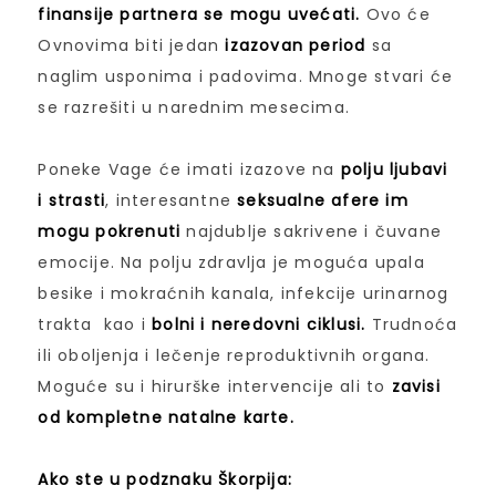
finansije partnera se mogu uvećati.
Ovo će
Ovnovima biti jedan
izazovan period
sa
naglim usponima i padovima. Mnoge stvari će
se razrešiti u narednim mesecima.
Poneke Vage će imati izazove na
polju ljubavi
i strasti
, interesantne
seksualne afere im
mogu pokrenuti
najdublje sakrivene i čuvane
emocije. Na polju zdravlja je moguća upala
besike i mokraćnih kanala, infekcije urinarnog
trakta kao i
bolni i neredovni ciklusi.
Trudnoća
ili oboljenja i lečenje reproduktivnih organa.
Moguće su i hirurške intervencije ali to
zavisi
od kompletne natalne karte.
Ako ste u podznaku Škorpija: