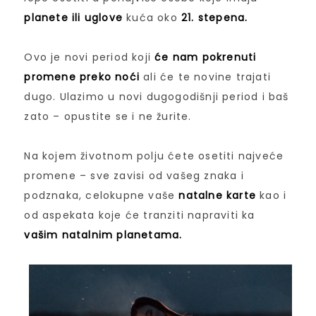
planete ili uglove
kuća oko
21. stepena.
Ovo je novi period koji
će nam pokrenuti
promene preko noći
ali će te novine trajati
dugo. Ulazimo u novi dugogodišnji period i baš
zato – opustite se i ne žurite.
Na kojem životnom polju ćete osetiti najveće
promene – sve zavisi od vašeg znaka i
podznaka, celokupne vaše
natalne karte
kao i
od aspekata koje će tranziti napraviti ka
vašim natalnim planetama.