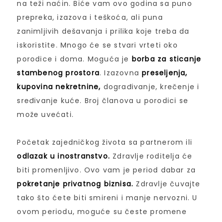
na teži naćin. Biće vam ovo godina sa puno
prepreka, izazova i teškoća, ali puna
zanimljivih dešavanja i prilika koje treba da
iskoristite. Mnogo će se stvari vrteti oko
porodice i doma. Moguća je
borba za sticanje
stambenog prostora
. Izazovna
preseljenja,
kupovina nekretnine,
dograđivanje, krečenje i
sređivanje kuće. Broj članova u porodici se
može uvećati.
Početak zajedničkog života sa partnerom ili
odlazak u inostranstvo.
Zdravlje roditelja će
biti promenljivo. Ovo vam je period dabar za
pokretanje privatnog biznisa.
Zdravlje čuvajte
tako što ćete biti smireni i manje nervozni. U
ovom periodu, moguće su česte promene