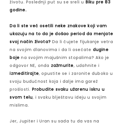
životu. Poslednji put su se sreli u
Biku pre 83
godine.
Da li ste već osetili neke znakove koji vam
ukazuju na to da je došao period da menjate
svoj način života?
Da li čujete fijukanje vetra
na svojim dlanovima i da li osećate
dugine
boje
na svojim majušnim stopalima? Ako je
odgovor NE, onda
zažmurite
, udahnite i
izmeditirajte
, opustite se i zaronite duboko u
svoju budućnost koja i dalje ima garež
prošlosti.
Probudite svaku užarenu iskru u
svom telu
, i svaku blještavu ideju u svojim
mislima.
Jer, Jupiter i Uran su sada tu da vas na