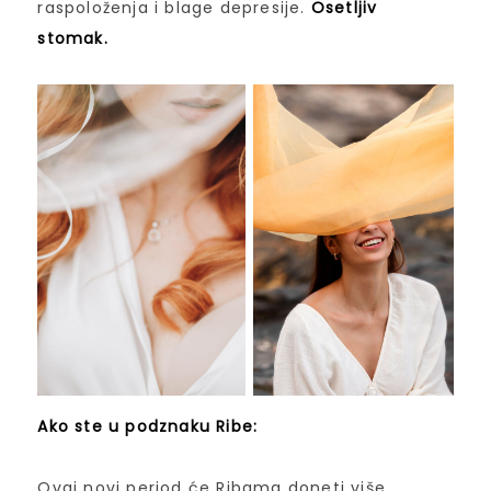
raspoloženja i blage depresije.
Osetljiv
stomak.
Ako ste u podznaku Ribe:
Ovaj novi period će Ribama doneti više