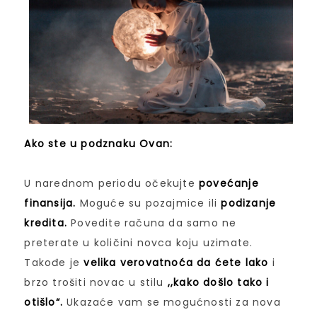
Ako ste u podznaku Ovan:
U narednom periodu očekujte
povećanje
finansija.
Moguće su pozajmice ili
podizanje
kredita.
Povedite računa da samo ne
preterate u količini novca koju uzimate.
Takođe je
velika verovatnoća da ćete lako
i
brzo trošiti novac u stilu
,,kako došlo tako i
otišlo“.
Ukazaće vam se mogućnosti za nova