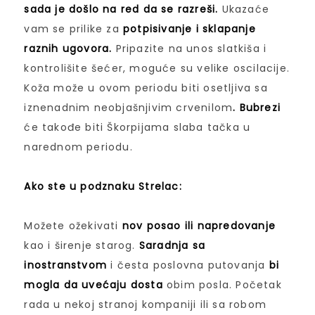
sada je došlo na red da se razreši.
Ukazaće
vam se prilike za
potpisivanje i sklapanje
raznih ugovora.
Pripazite na unos slatkiša i
kontrolišite šećer, moguće su velike oscilacije.
Koža može u ovom periodu biti osetljiva sa
iznenadnim neobjašnjivim crvenilom
. Bubrezi
će takođe biti Škorpijama slaba tačka u
narednom periodu.
Ako ste u podznaku Strelac:
Možete ožekivati
nov posao ili napredovanje
kao i širenje starog.
Saradnja sa
inostranstvom
i česta poslovna putovanja
bi
mogla da uvećaju dosta
obim posla. Početak
rada u nekoj stranoj kompaniji ili sa robom