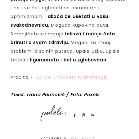
i na sve ćete gledati sa osmehom i
optimizmom. L
akoća će ušetati u vašu
svakodnevnicu.
Moguća kupovina auta.
Smanjićete uzimanje
lekova i manje ćete
brinuti o svom zdravlju.
Mogući su manji
problemi disajnih puteva, upale ušiju, upale
tetiva i
ligamenata i bol u zglobovima.
Pročitaj i:
Sunce u modernoj astrologiji
Tekst: Ivana Paunovič / Foto: Pexels
Share
Pin
Share
KATEGORIJE:
WELLBEING