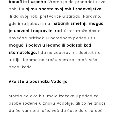
benefite i uspehe
. Vreme je da pronađete svoj
hobi i
u njimu nađete svoj mir i zadovoljstvo
.
Ili da svoj hobi pretvorite u zaradu. Naravno,
gde ima ljubavi ima i
srčanih smetnji, moguć
je ubrzani i nepravilni rad
. Stres može dosta
povećati pritisak. U narednom periodu su
mogući i bolovi u leđima ili odlazak kod
stomatologa.
I da ne zaboravim, dobitak na
lutriji i igrama na sreću vam se smeši više
nego ikada.
Ako ste u podznaku Vodolija:
Možda će ovo biti malo izazovniji period za
osobe rođene u znaku Vodolije, ali to ne znači
da će vam biti loše, već da ćete do cilja doći