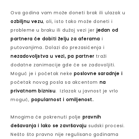
Ova godina vam može doneti brak ili ulazak u
ozbiljnu vezu
, ali, isto tako može doneti i
probleme u braku ili dužoj vezi jer
jedan od
partnera će dobiti želju za aferama
i
putovanjima. Dolazi do prezasićenja i
nezadovoljstva u vezi, pa partner
traži
dodatne zanimacije gde će se zadovoljiti.
Moguć je i početak neke
poslovne saradnje i
početak novog posla sa akcentom
na
privatnom biznisu
. Izlazak u javnost je vrlo
moguć,
popularnost i omiljenost.
Mnogima će pokrenuti polje
pravnih
dešavanja i lako se završavaju
sudski procesi.
Nešto što pravno nije regulisano godinama