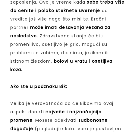
zaposlenja. Ovo je vreme kada
sebe treba više
da cenite i polako steknete uverenje
da
vredite još više nego što mislite. Bračni
partner
može imati dešavanja vezana za
nasledstvo.
Zdravstveno stanje će biti
promenljivo, osetljivo je grlo, mogući su
problemi sa zubima, desnima, jezikom ili
štitnom žlezdom,
bolovi u vratu i osetljiva
koža.
Ako ste u podznaku Bik:
Velika je verovatnoća da će Bikovima ovaj
aspekt doneti
najveće i najznačajnije
promene
. Možete očekivati
sudbonosne
događaje
(pogledajte kako vam je postavljen