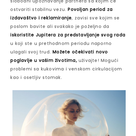
slobodni upoznavanje partnera sa kojim će
ostvariti stabilnu vezu.
Povoljan period za
izdavaštvo i reklamiranje
, zavisi sve kojim se
poslom bavite ali svakako je poželjno da
iskoristite Jupitera za predstavljanje svog rada
u koji ste u prethodnom periodu naporno
ulagali svoj trud.
Možete očekivati novo
poglavlje u vašim životima,
uživajte! Mogući
problemi sa kukovima i venskom cirkulacijom
kao i osetljiv stomak.