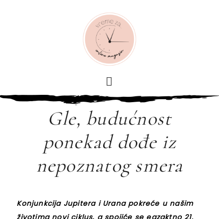
Gle, budućnost
ponekad dođe iz
nepoznatog smera
Konjunkcija Jupitera i Urana pokreće u našim
životima novi ciklus, a spojiće se egzaktno 21.