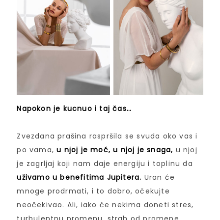
Napokon je kucnuo i taj čas…
Zvezdana prašina raspršila se svuda oko vas i
po vama,
u njoj je moć, u njoj je snaga,
u njoj
je zagrljaj koji nam daje energiju i toplinu da
uživamo u benefitima Jupitera.
Uran će
mnoge prodrmati, i to dobro, očekujte
neočekivao. Ali, iako će nekima doneti stres,
turbulentnu promenu, strah od promene…