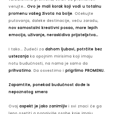
verujte…
Ovo je mali korak koji vodi u totalnu
promenu vašeg života na bolje
. Očekujte
putovanja, daleke destinacije, veću zaradu,
nov samostalni kreativni posao, more lepih
emocija, uživanje, neraskidiva prijateljstva…
I tako… Žudeći za
dahom ljubavi, potrčite bez
ustezanja
ka opojnim mirisima koji imaju
notu budućnosti, na nama je samo da
prihvatimo
. Da osvestimo i
prigrlimo PROMENU.
Zapamtite, ponekad budućnost dođe is
nepoznatog smera
Ovaj
aspekt je jako zanimljiv
i svi znaci će ga
lepo osetiti a ponajviše osobe koje imaju