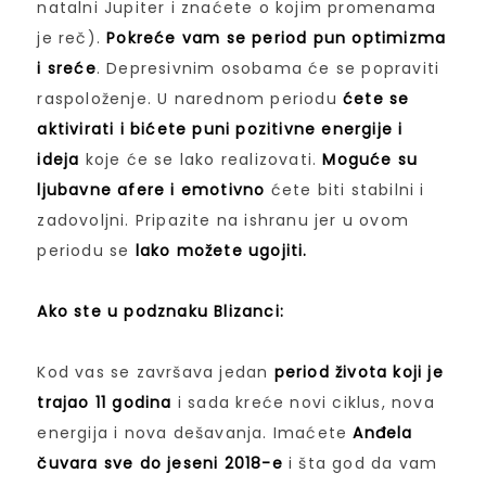
natalni Jupiter i znaćete o kojim promenama
je reč).
Pokreće vam se period pun optimizma
i sreće
. Depresivnim osobama će se popraviti
raspoloženje. U narednom periodu
ćete se
aktivirati i bićete puni pozitivne energije i
ideja
koje će se lako realizovati.
Moguće su
ljubavne afere i emotivno
ćete biti stabilni i
zadovoljni. Pripazite na ishranu jer u ovom
periodu se
lako možete ugojiti.
Ako ste u podznaku Blizanci:
Kod vas se završava jedan
period života koji je
trajao 11 godina
i sada kreće novi ciklus, nova
energija i nova dešavanja. Imaćete
Anđela
čuvara sve do jeseni 2018-e
i šta god da vam