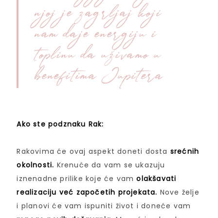
njoj je zagrljaj koji
nam daje energiju i
toplinu da uživamo u
benefitima Jupitera
Ako ste podznaku Rak:
Rakovima će ovaj aspekt doneti dosta
srećnih
okolnosti.
Krenuće da vam se ukazuju
iznenadne prilike koje će vam
olakšavati
realizaciju već započetih projekata.
Nove želje
i planovi će vam ispuniti život i doneće vam