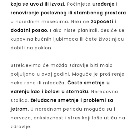
koja se uvozi ili izvozi.
Počinjete
uređenje i
renoviranje poslovnog ili stambenog prostora
u narednim mesecima. Neki će
zapoceti i
dodatni posao.
I ako niste planirali, desiće se
kupovina kućnih ljubimaca ili ćete životinjicu
dobiti na poklon.
Strelčevima će možda zdravlje biti malo
poljuljano u ovoj godini. Moguće je proširenje
neke rane ili mladeža.
Česte smetnje u
varenju kao i bolovi u stomaku
. Neredovna
stolica,
želudacne smetnje i problemi sa
jetrom.
U narednom periodu moguća su i
nervoza, anksioznost i stres koji loše utiču na
zdravlje.