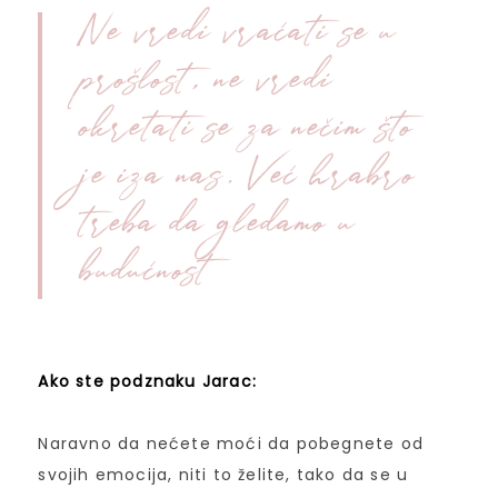
Ne vredi vraćati se u
prošlost, ne vredi
okretati se za nečim što
je iza nas. Već hrabro
treba da gledamo u
budućnost
Ako ste podznaku Jarac:
Naravno da nećete moći da pobegnete od
svojih emocija, niti to želite, tako da se u