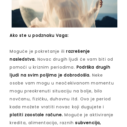
Ako ste u podznaku Vaga:
Moguće je pokretanje ili
razrešenje
nasledstva.
Novac drugih ljudi će vam biti od
pomoći u kriznim periodima.
Podrška drugih
ljudi na svim poljima je dobrodošla.
Neke
osobe vam mogu u neočekivanom momentu
mogu preokrenuti situaciju na bolje, bilo
novčanu, fizičku, duhovnu itd. Ovo je period
kada možete vratiti novac koji dugujete i
platiti zaostale račune.
Moguće je aktiviranje
kredita, alimentacija, raznih
subvencija,