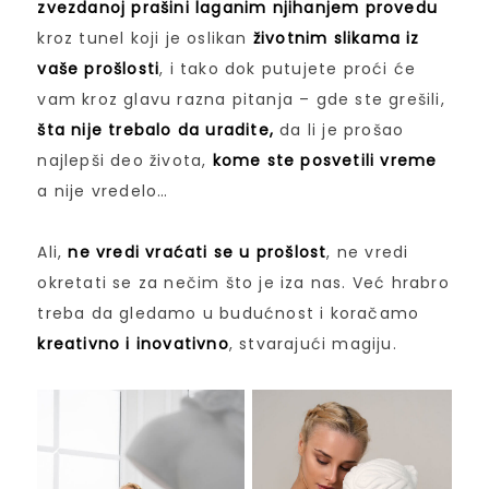
zvezdanoj prašini laganim njihanjem provedu
kroz tunel koji je oslikan
životnim slikama iz
vaše prošlosti
, i tako dok putujete proći će
vam kroz glavu razna pitanja – gde ste grešili,
šta nije trebalo da uradite,
da li je prošao
najlepši deo života,
kome ste posvetili vreme
a nije vredelo…
Ali,
ne vredi vraćati se u prošlost
, ne vredi
okretati se za nečim što je iza nas. Već hrabro
treba da gledamo u budućnost i koračamo
kreativno i inovativno
, stvarajući magiju.