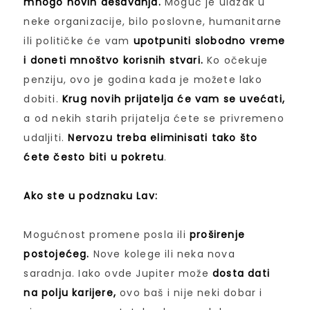
mnogo novih dešavanja.
Moguć je ulazak u
neke organizacije, bilo poslovne, humanitarne
ili političke će vam
upotpuniti slobodno vreme
i doneti mnoštvo korisnih stvari.
Ko očekuje
penziju, ovo je godina kada je možete lako
dobiti.
Krug novih prijatelja će vam se uvećati,
a od nekih starih prijatelja ćete se privremeno
udaljiti.
Nervozu treba eliminisati tako što
ćete često biti u pokretu
.
Ako ste u podznaku Lav:
Mogućnost promene posla ili
proširenje
postojećeg.
Nove kolege ili neka nova
saradnja. Iako ovde Jupiter može
dosta dati
na polju karijere,
ovo baš i nije neki dobar i