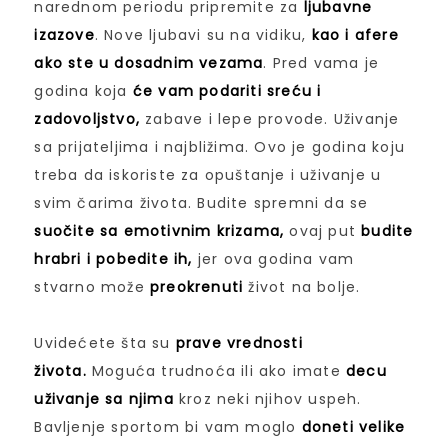
narednom periodu pripremite za
ljubavne
izazove
. Nove ljubavi su na vidiku,
kao i afere
ako ste u dosadnim vezama
. Pred vama je
godina koja
će vam podariti sreću i
zadovoljstvo,
zabave i lepe provode. Uživanje
sa prijateljima i najbližima. Ovo je godina koju
treba da iskoriste za opuštanje i uživanje u
svim čarima života. Budite spremni da se
suočite sa emotivnim krizama,
ovaj put
budite
hrabri i pobedite ih,
jer ova godina vam
stvarno može
preokrenuti
život na bolje.
Uvidećete šta su
prave vrednosti
života.
Moguća trudnoća ili ako imate
decu
uživanje sa njima
kroz neki njihov uspeh.
Bavljenje sportom bi vam moglo
doneti velike