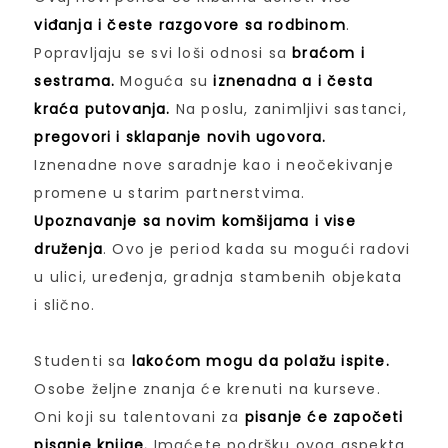
viđanja i česte razgovore sa rodbinom
.
Popravljaju se svi loši odnosi sa
braćom i
sestrama.
Moguća su
iznenadna a i česta
kraća putovanja.
Na poslu, zanimljivi sastanci,
pregovori i sklapanje novih ugovora.
Iznenadne nove saradnje kao i neočekivanje
promene u starim partnerstvima.
Upoznavanje sa novim komšijama i vise
druženja
. Ovo je period kada su mogući radovi
u ulici, uređenja, gradnja stambenih objekata
i slično.
Studenti sa
lakoćom mogu da polažu ispite.
Osobe željne znanja će krenuti na kurseve.
Oni koji su talentovani za
pisanje će započeti
pisanje knjige.
Imaćete podršku ovog aspekta