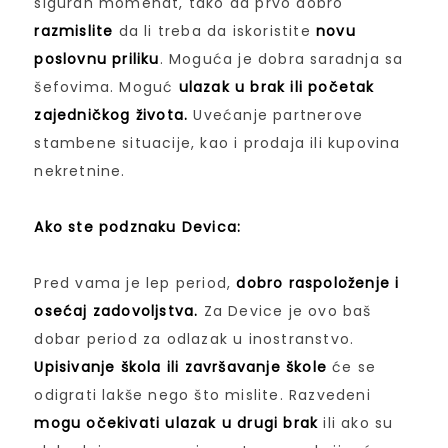
siguran momenat, tako da prvo dobro
razmislite
da li treba da iskoristite
novu
poslovnu priliku
. Moguća je dobra saradnja sa
šefovima. Moguć
ulazak u brak ili početak
zajedničkog života.
Uvećanje partnerove
stambene situacije, kao i prodaja ili kupovina
nekretnine.
Ako ste podznaku Devica:
Pred vama je lep period,
dobro raspoloženje i
osećaj zadovoljstva.
Za Device je ovo baš
dobar period za odlazak u inostranstvo.
Upisivanje škola ili završavanje škole
će se
odigrati lakše nego što mislite. Razvedeni
mogu očekivati ulazak u drugi brak
ili ako su