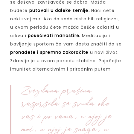
se dešava, završavaće se dobro. Možda
budete
putovali u daleke zemlje.
Naći ćete
neki svoj mir. Ako do sada niste bili religiozni,
u ovom periodu ćete možda češće odlaziti u
crkvu i
posećivati manastire.
Meditacija i
bavljenje sportom će vam dosta značiti da se
pronađete i spremno zakoračite
u novi život.
Zdravlje je u ovom periodu stabilno. Pojačajte
imunitet alternativnim i prirodnim putem.
Zvezdana prašina
raspršila se svuda oko
vas i po vama, u njoj je
moć, u njoj je snaga, u