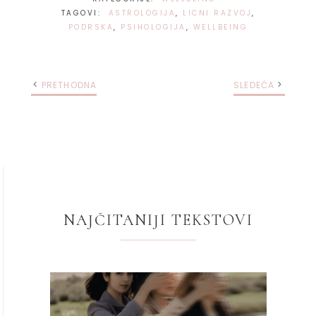
TAGOVI:
ASTROLOGIJA
,
LICNI RAZVOJ
,
PODRSKA
,
PSIHOLOGIJA
,
WELLBEING
PRETHODNA
SLEDEĆA
NAJČITANIJI TEKSTOVI