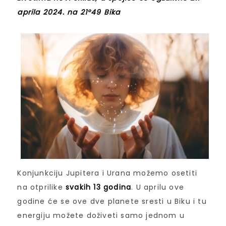
aprila 2024. na 21°49 Bika
Konjunkciju Jupitera i Urana možemo osetiti
na otprilike
svakih 13 godina
. U aprilu ove
godine će se ove dve planete sresti u Biku i tu
energiju možete doživeti samo jednom u