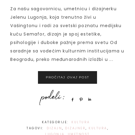
Za našu sagovornicu, umetnicu i dizajnerku
Jelenu Lugonja, koja trenutno živi u
Vašingtonu i radi za svetski poznatu medijsku
kuću Semafor, dizajn je spoj estetike,
psihologije i duboke pažnje prema svetu Od
saradnje sa vodećim kulturnim institucijama u
Beogradu, preko međunarodnih izložbi u ...
PROČITAJ
OVAJ
POST
Share
Pin
Share
KATEGORIJE:
KULTURA
TAGOVI:
DIZAJN
,
DIZAJNER
,
KULTURA
,
LUGONJA
,
UMETNOST