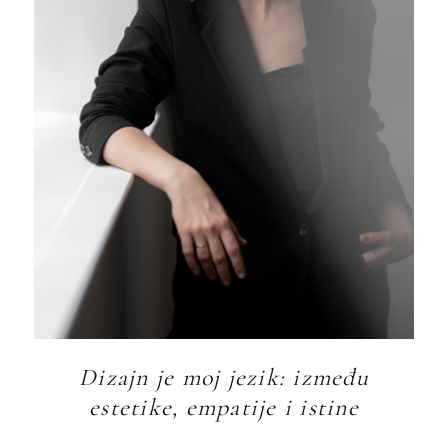
Dizajn je moj jezik: između
estetike, empatije i istine