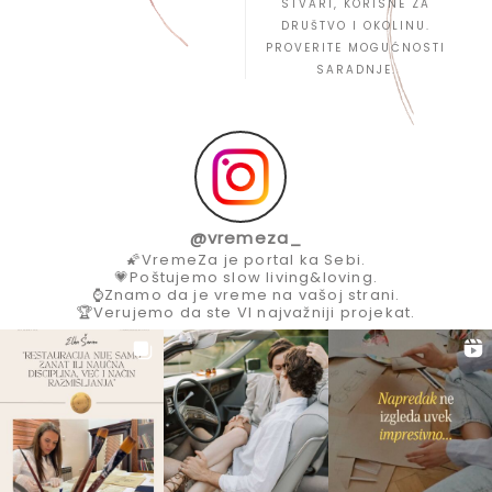
STVARI, KORISNE ZA
DRUŠTVO I OKOLINU.
PROVERITE MOGUĆNOSTI
SARADNJE.
@
vremeza_
🌠VremeZa je portal ka Sebi.
💗Poštujemo slow living&loving.
⌚Znamo da je vreme na vašoj strani.
🏆Verujemo da ste VI najvažniji projekat.