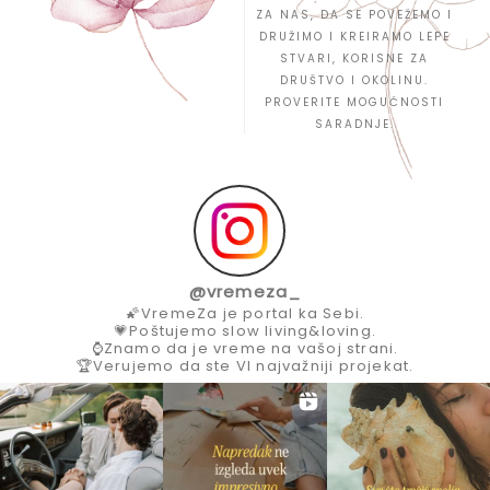
ZA NAS, DA SE POVEŽEMO I
DRUŽIMO I KREIRAMO LEPE
STVARI, KORISNE ZA
DRUŠTVO I OKOLINU.
PROVERITE MOGUĆNOSTI
SARADNJE.
@
vremeza_
🌠VremeZa je portal ka Sebi.
💗Poštujemo slow living&loving.
⌚Znamo da je vreme na vašoj strani.
🏆Verujemo da ste VI najvažniji projekat.