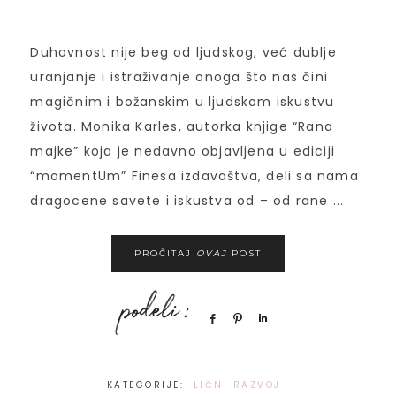
Duhovnost nije beg od ljudskog, već dublje
uranjanje i istraživanje onoga što nas čini
magičnim i božanskim u ljudskom iskustvu
života. Monika Karles, autorka knjige “Rana
majke” koja je nedavno objavljena u ediciji
“momentUm” Finesa izdavaštva, deli sa nama
dragocene savete i iskustva od – od rane ...
PROČITAJ
OVAJ
POST
Share
Pin
Share
KATEGORIJE:
LIČNI RAZVOJ