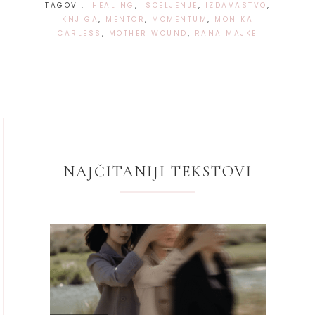
TAGOVI:
HEALING
,
ISCELJENJE
,
IZDAVASTVO
,
KNJIGA
,
MENTOR
,
MOMENTUM
,
MONIKA
CARLESS
,
MOTHER WOUND
,
RANA MAJKE
NAJČITANIJI TEKSTOVI