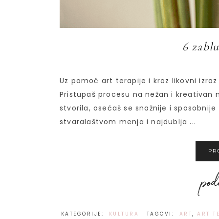
6 zablu
Uz pomoć art terapije i kroz likovni izr
Pristupaš procesu na nežan i kreativan 
stvorila, osećaš se snažnije i sposobnij
stvaralaštvom menja i najdublja ...
PR
KATEGORIJE:
KULTURA
TAGOVI:
ART
,
ART T