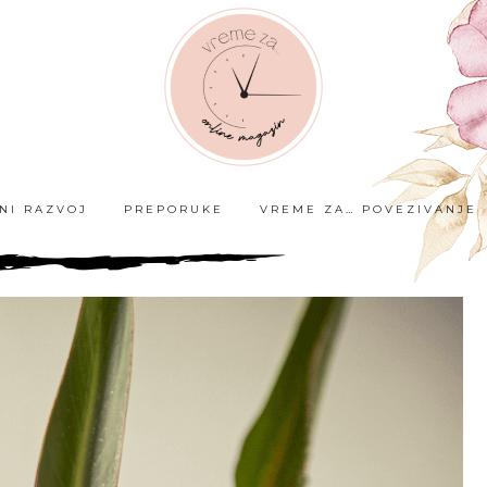
ČNI RAZVOJ
PREPORUKE
VREME ZA… POVEZIVANJE