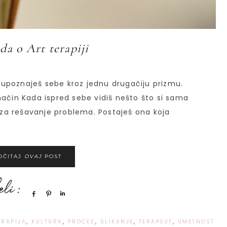
da o Art terapiji
az upoznaješ sebe kroz jednu drugačiju prizmu.
način Kada ispred sebe vidiš nešto što si sama
e za rešavanje problema. Postaješ ona koja
OČITAJ
OVAJ
POST
Share
Pin
Share
ERAPIJA
,
KULTURA
,
PROCES
,
SLIKANJE
,
TERAPEUT
,
UMETNOST