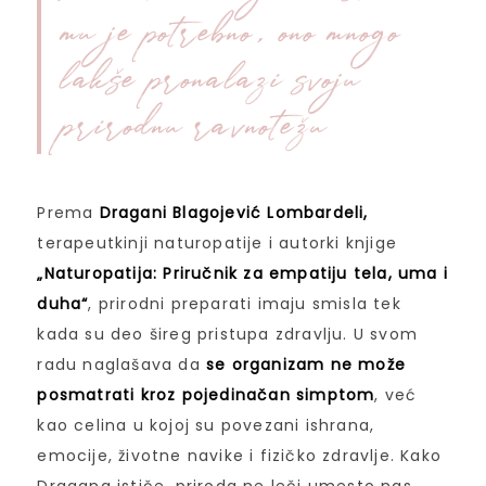
mu je potrebno, ono mnogo
lakše pronalazi svoju
prirodnu ravnotežu
Prema
Dragani Blagojević Lombardeli,
terapeutkinji naturopatije i autorki knjige
„Naturopatija: Priručnik za empatiju tela, uma i
duha“
, prirodni preparati imaju smisla tek
kada su deo šireg pristupa zdravlju. U svom
radu naglašava da
se organizam ne može
posmatrati kroz pojedinačan simptom
, već
kao celina u kojoj su povezani ishrana,
emocije, životne navike i fizičko zdravlje. Kako