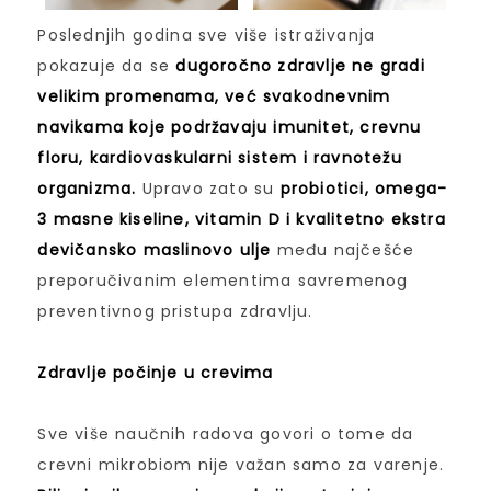
Poslednjih godina sve više istraživanja
pokazuje da se
dugoročno zdravlje ne gradi
velikim promenama, već svakodnevnim
navikama koje podržavaju imunitet, crevnu
floru, kardiovaskularni sistem i ravnotežu
organizma.
Upravo zato su
probiotici, omega-
3 masne kiseline, vitamin D i kvalitetno ekstra
devičansko maslinovo ulje
među najčešće
preporučivanim elementima savremenog
preventivnog pristupa zdravlju.
Zdravlje počinje u crevima
Sve više naučnih radova govori o tome da
crevni mikrobiom nije važan samo za varenje.