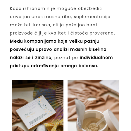
Kada ishranom nije moguće obezbediti
dovoljan unos masne ribe, suplementacija
može biti korisna, ali je poželjno birati
proizvode čiji je kvalitet i čistoća proverena.
Među kompanijama koje veliku pažnju
posvećuju upravo analizi masnih kiselina
nalazi se i Zinzino
, poznat po
individualnom
pristupu određivanju omega balansa.