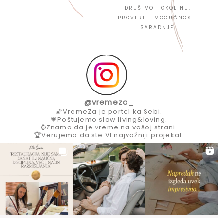
DRUŠTVO I OKOLINU.
PROVERITE MOGUĆNOSTI
SARADNJE.
@
vremeza_
🌠VremeZa je portal ka Sebi.
💗Poštujemo slow living&loving.
⌚Znamo da je vreme na vašoj strani.
🏆Verujemo da ste VI najvažniji projekat.