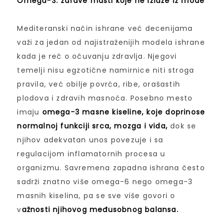
Omega-3: zdrave masti koje ne izlaze iz mode
Mediteranski način ishrane već decenijama
važi za jedan od najistraženijih modela ishrane
kada je reč o očuvanju zdravlja. Njegovi
temelji nisu egzotične namirnice niti stroga
pravila, već obilje povrća, ribe, orašastih
plodova i zdravih masnoća. Posebno mesto
imaju
omega-3 masne kiseline, koje doprinose
normalnoj funkciji srca, mozga i vida,
dok se
njihov adekvatan unos povezuje i sa
regulacijom inflamatornih procesa u
organizmu. Savremena zapadna ishrana često
sadrži znatno više omega-6 nego omega-3
masnih kiselina, pa se sve više govori o
v
ažnosti njihovog međusobnog balansa.