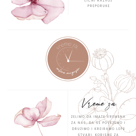
LIČNI RAZVOJ
PREPORUKE
Vreme za
ŽELIMO DA IMATE VREMENA
ZA NAS, DA SE POVEŽEMO I
DRUŽIMO I KREIRAMO LEPE
STVARI, KORISNE ZA