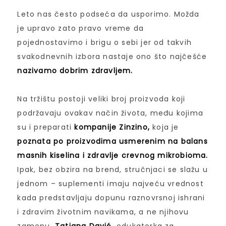
Leto nas često podseća da usporimo. Možda
je upravo zato pravo vreme da
pojednostavimo i brigu o sebi jer od takvih
svakodnevnih izbora nastaje ono što najčešće
nazivamo dobrim zdravljem.
Na tržištu postoji veliki broj proizvoda koji
podržavaju ovakav način života, među kojima
su i preparati
kompanije Zinzino,
koja je
poznata po proizvodima usmerenim na balans
masnih kiselina i zdravlje crevnog mikrobioma.
Ipak, bez obzira na brend, stručnjaci se slažu u
jednom – suplementi imaju najveću vrednost
kada predstavljaju dopunu raznovrsnoj ishrani
i zdravim životnim navikama, a ne njihovu