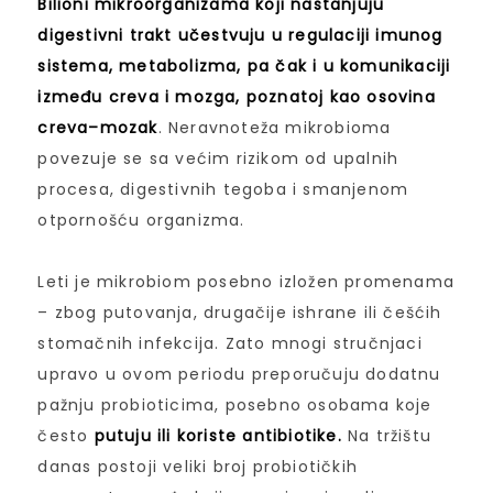
Bilioni mikroorganizama koji nastanjuju
digestivni trakt učestvuju u regulaciji imunog
sistema, metabolizma, pa čak i u komunikaciji
između creva i mozga, poznatoj kao osovina
creva–mozak
. Neravnoteža mikrobioma
povezuje se sa većim rizikom od upalnih
procesa, digestivnih tegoba i smanjenom
otpornošću organizma.
Leti je mikrobiom posebno izložen promenama
– zbog putovanja, drugačije ishrane ili češćih
stomačnih infekcija. Zato mnogi stručnjaci
upravo u ovom periodu preporučuju dodatnu
pažnju probioticima, posebno osobama koje
često
putuju ili koriste antibiotike.
Na tržištu
danas postoji veliki broj probiotičkih