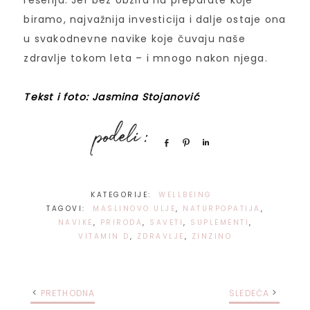
rešenja. Jer bez obzira na preparate koje
biramo, najvažnija investicija i dalje ostaje ona
u svakodnevne navike koje čuvaju naše
zdravlje tokom leta – i mnogo nakon njega.
Tekst i foto: Jasmina Stojanović
Share
Pin
Share
KATEGORIJE:
WELLBEING
TAGOVI:
MASLINOVO ULJE
,
NATURPOPATIJA
,
NAVIKE
,
PRIRODA
,
SAVETI
,
SUPLEMENTI
,
VITAMIN D
,
ZDRAVLJE
,
ZINZINO
PRETHODNA
SLEDEĆA