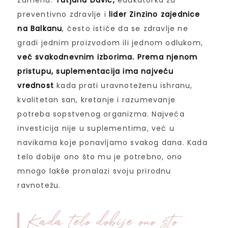
zamenu.
Tatjana Davić,
edukatorka za
preventivno zdravlje i
lider Zinzino zajednice
na Balkanu
, često ističe da se zdravlje ne
gradi jednim proizvodom ili jednom odlukom,
već svakodnevnim izborima. Prema njenom
pristupu, suplementacija ima najveću
vrednost
kada prati uravnoteženu ishranu,
kvalitetan san, kretanje i razumevanje
potreba sopstvenog organizma. Najveća
investicija nije u suplementima, već u
navikama koje ponavljamo svakog dana. Kada
telo dobije ono što mu je potrebno, ono
mnogo lakše pronalazi svoju prirodnu
ravnotežu.
Kada telo dobije ono što