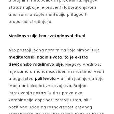
u brojnim metaboličkim procesima. Njegov
status najbolje je proveriti laboratorijskom
analizom, a suplementaciju prilagoditi
preporuci stručnjaka.
Maslinovo ulje kao svakodnevni ritual
Ako postoji jedna namirnica koja simbolizuje
mediteranski način života, to je ekstra
devičansko maslinovo ulje.
Njegova vrednost
nije samo u mononezasićenim mastima, već i
u bogatstvu
polifenola
– biljnih jedinjenja koja
imaju antioksidativna svojstva. Brojna
istraživanja pokazuju da upravo ova
kombinacija doprinosi zdravlju srca, ali i
pozitivno utiče na raznovrsnost crevnog