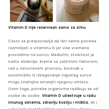
Vitamin D nije rezervisan samo za zimu
Često se pretpostavlja da leti nema potrebe
razmišljati o vitaminu D jer više vremena
provodimo na suncu. Međutim, stvarnost je
nešto složenija. Kreme sa zaštitnim faktorom,
rad u zatvorenom prostoru, boravak u
automobilu ili izbegavanje najjačeg sunca
mogu značajno smanjiti njegovu sintezu.
Osim toga, potrebe organizma razlikuju se od
osobe do osobe.
Vitamin D učestvuje u radu
imunog sistema, zdravlju kostiju i mišića
, ali i