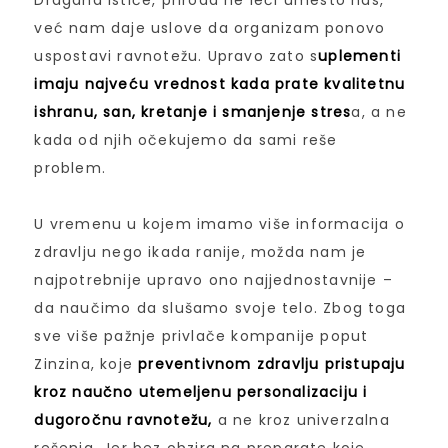
Dragana ističe, priroda ne leči umesto nas,
već nam daje uslove da organizam ponovo
uspostavi ravnotežu. Upravo zato s
uplementi
imaju najveću vrednost kada prate kvalitetnu
ishranu, san, kretanje i smanjenje stres
a, a ne
kada od njih očekujemo da sami reše
problem.
U vremenu u kojem imamo više informacija o
zdravlju nego ikada ranije, možda nam je
najpotrebnije upravo ono najjednostavnije –
da naučimo da slušamo svoje telo. Zbog toga
sve više pažnje privlače kompanije poput
Zinzina, koje
preventivnom zdravlju pristupaju
kroz naučno utemeljenu personalizaciju i
dugoročnu ravnotežu,
a ne kroz univerzalna