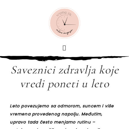
Saveznici zdravlja koje
vredi poneti u leto
Leto povezujemo sa odmorom, suncem i više
vremena provedenog napolju. Međutim,
upravo tada često menjamo rutinu –