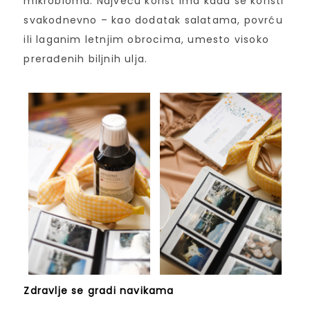
mikrobioma. Najveću korist ima kada se koristi
svakodnevno – kao dodatak salatama, povrću
ili laganim letnjim obrocima, umesto visoko
prerađenih biljnih ulja.
Zdravlje se gradi navikama