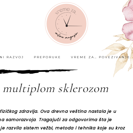
ČNI RAZVOJ
PREPORUKE
VREME ZA… POVEZIVANJE
a multiplom sklerozom
fizičkog zdravlja. Ova drevna veština nastala je u
lina samorazvoja
.
Tragajući za odgovorima šta je
 je razvila sistem vežbi, metoda i tehnika koje su kroz