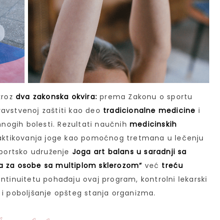
kroz
dva zakonska okvira:
prema Zakonu o sportu
ravstvenoj zaštiti kao deo
tradicionalne medicine
i
ogih bolesti. Rezultati naučnih
medicinskih
aktikovanja joge kao pomoćnog tretmana u lečenju
Sportsko udruženje
Joga art balans u saradnji sa
a za osobe sa multiplom sklerozom“
već
treću
ontinuitetu pohađaju ovaj program, kontrolni lekarski
 i poboljšanje opšteg stanja organizma.