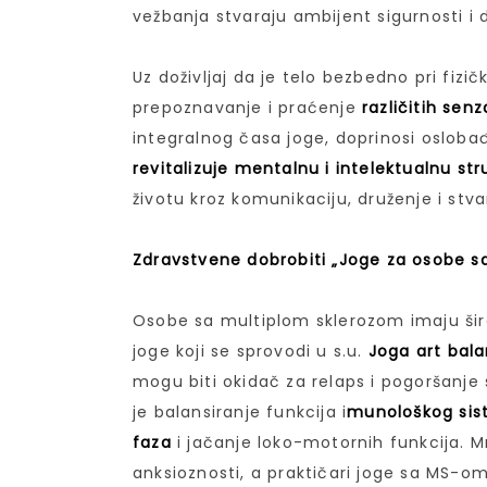
vežbanja stvaraju ambijent sigurnosti i
Uz doživljaj da je telo bezbedno pri fizič
prepoznavanje i praćenje
različitih senz
integralnog časa joge, doprinosi osloba
revitalizuje mentalnu i intelektualnu str
životu kroz komunikaciju, druženje i stv
Zdravstvene dobrobiti „Joge za osobe s
Osobe sa multiplom sklerozom imaju šir
joge koji se sprovodi u s.u.
Joga art bal
mogu biti okidač za relaps i pogoršanje
je balansiranje funkcija i
munološkog sist
faza
i jačanje loko-motornih funkcija. 
anksioznosti, a praktičari joge sa MS-o