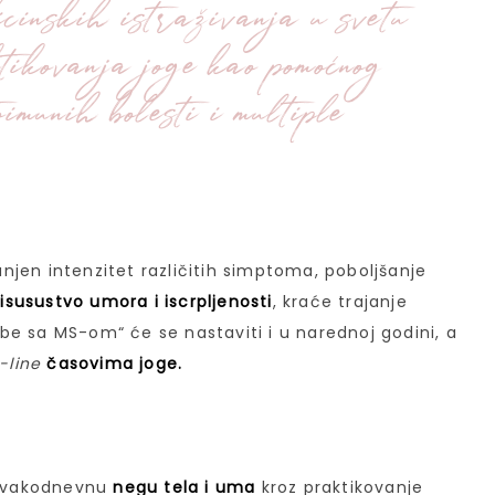
cinskih istraživanja u svetu
tikovanja joge kao pomoćnog
imunih bolesti i multiple
jen intenzitet različitih simptoma, poboljšanje
isusustvo umora i iscrpljenosti
, kraće trajanje
be sa MS-om“ će se nastaviti i u narednoj godini, a
-line
časovima joge.
e svakodnevnu
negu tela i uma
kroz praktikovanje