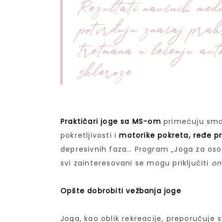
Rezultati naučnih medi
potvrđuju značaj prak
tretmana u lečenju auto
skleroze
Praktičari joge sa MS-om
primećuju sman
pokretljivosti i
motorike pokreta, ređe pr
depresivnih faza… Program „Joga za oso
svi zainteresovani se mogu priključiti
on
Opšte dobrobiti vežbanja joge
Joga, kao oblik rekreacije, preporučuj