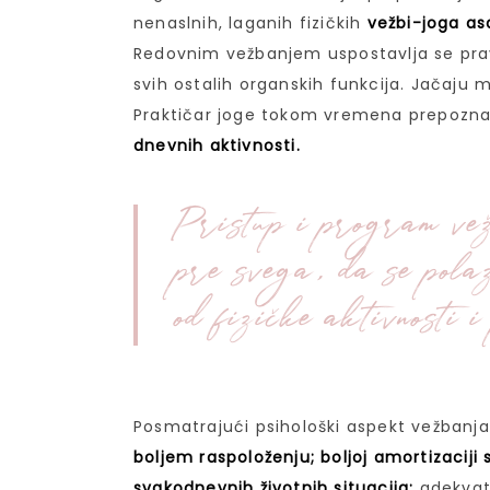
nenaslnih, laganih fizičkih
vežbi-joga a
Redovnim vežbanjem uspostavlja se prav
svih ostalih organskih funkcija. Jačaju m
Praktičar joge tokom vremena prepoznaj
dnevnih aktivnosti.
Pristup i program ve
pre svega, da se pola
od fizičke aktivnosti i
Posmatrajući psihološki aspekt vežbanja
boljem raspoloženju; boljoj amortizaciji 
svakodnevnih životnih situacija;
adekvat