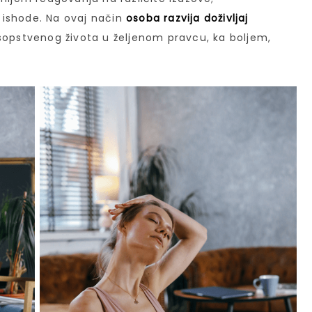
 ishode. Na ovaj način
osoba razvija doživljaj
sopstvenog života u željenom pravcu, ka boljem,