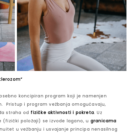
sklerozom“
osebno koncipiran program koji je namenjen
. Pristup i program vežbanja omogućavaju,
ađa straha od
fizičke aktivnosti i pokreta
. Uz
(fizički položaji) se izvode lagano, u
granicama
nuitet u vežbanju i usvajanje principa nenasilnog