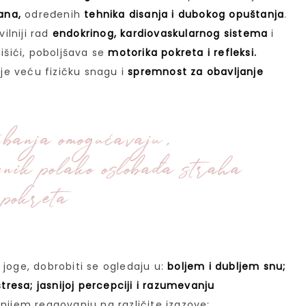
sana,
određenih
tehnika disanja i dubokog opuštanja
.
ilniji rad
endokrinog, kardiovaskularnog sistema
i
išići, poboljšava se
motorika pokreta i refleksi.
e veću fizičku snagu i
spremnost za obavljanje
žbanja omogućavaju,
znik polako oslobađa straha
 pokreta
 joge, dobrobiti se ogledaju u:
boljem i dubljem snu;
stresa; jasnijoj percepciji i razumevanju
nijem reagovanju na različite izazove;