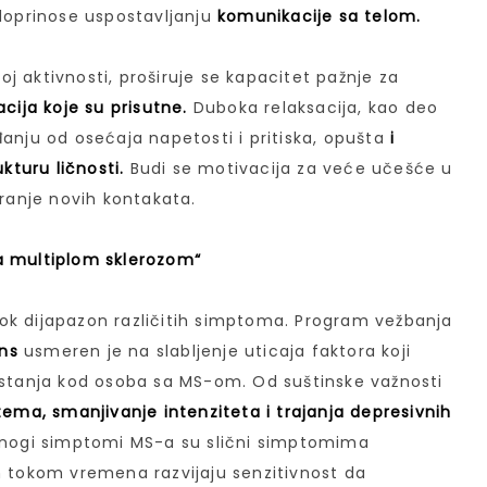
 doprinose uspostavljanju
komunikacije sa telom.
koj aktivnosti, proširuje se kapacitet pažnje za
acija koje su prisutne.
Duboka relaksacija, kao deo
đanju od osećaja napetosti i pritiska, opušta
i
ukturu ličnosti.
Budi se motivacija za veće učešće u
aranje novih kontakata.
a multiplom sklerozom“
ok dijapazon različitih simptoma. Program vežbanja
ans
usmeren je na slabljenje uticaja faktora koji
 stanja kod osoba sa MS-om. Od suštinske važnosti
ema, smanjivanje intenziteta i trajanja depresivnih
Mnogi simptomi MS-a su slični simptomima
m tokom vremena razvijaju senzitivnost da