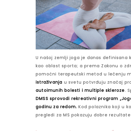
U našoj zemlji joga je danas definisana 
kao oblast sporta; a prema Zakonu o zd
pomoćni terapeutski metod u lečenju mn
istraživanja
u svetu potvrđuju značaj pr
autoimunih bolesti i multiple skleroze
. 
DMSS sprovodi rekreativni program „Jog
godinu za redom.
Kod polaznika koji u k
pregledi za MS pokazuju dobre rezultate