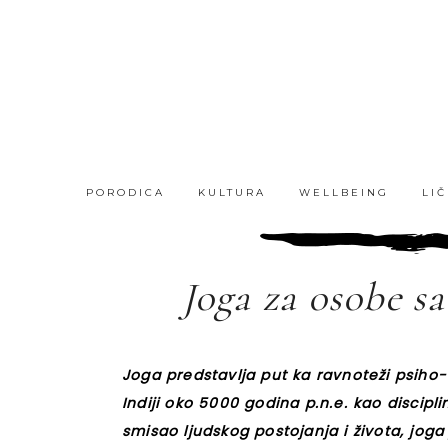
PORODICA
KULTURA
WELLBEING
LI
Joga za osobe s
Joga predstavlja put ka ravnoteži psiho-
Indiji oko 5000 godina p.n.e. kao discip
smisao ljudskog postojanja i života, joga