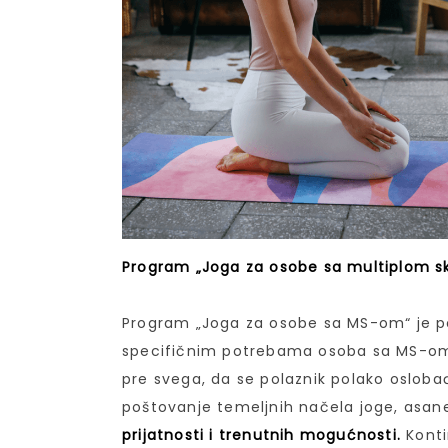
Program „Joga za osobe sa multiplom 
Program „Joga za osobe sa MS-om“ je p
specifičnim potrebama osoba sa MS-om
pre svega, da se polaznik polako oslob
poštovanje temeljnih načela joge, asane 
prijatnosti i trenutnih mogućnosti.
Konti