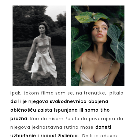
Ipak, tokom filma sam se, na trenutke, pitala
da li je njegova svakodnevnica obojena
običnošću zaista ispunjena ili samo tiho
prazna.
Kao da nisam želela da poverujem da
njegova jednostavna rutina može
doneti
uzbuđenje i radost življenja.
Da li je oduvek