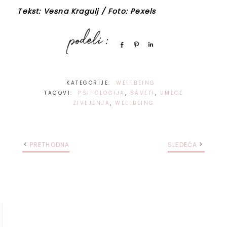
Tekst: Vesna Kragulj / Foto: Pexels
Share
Pin
Share
KATEGORIJE:
WELLBEING
TAGOVI:
PSIHOLOGIJA
,
SAVETI
,
UMECE
ZIVLJENJA
,
WELLBEING
PRETHODNA
SLEDEĆA