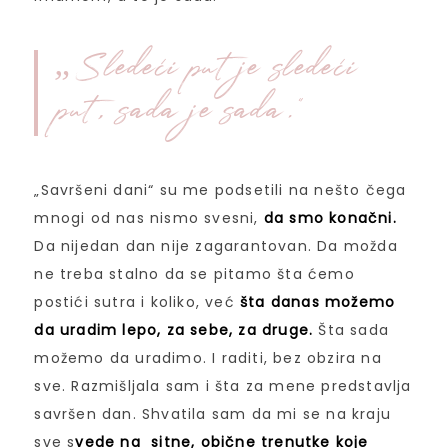
„Sledeći put je sledeći
put, sada je sada.“
„Savršeni dani“ su me podsetili na nešto čega
mnogi od nas nismo svesni,
da smo konačni.
Da nijedan dan nije zagarantovan. Da možda
ne treba stalno da se pitamo šta ćemo
postići sutra i koliko, već
šta danas možemo
da uradim lepo, za sebe, za druge.
Šta sada
možemo da uradimo. I raditi, bez obzira na
sve. Razmišljala sam i šta za mene predstavlja
savršen dan. Shvatila sam da mi se na kraju
sve s
vede na sitne, obične trenutke koje