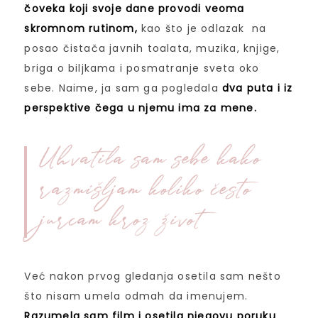
čoveka koji svoje dane provodi veoma
skromnom rutinom,
kao što je odlazak na
posao čistača javnih toalata, muzika, knjige,
briga o biljkama i posmatranje sveta oko
sebe. Naime, ja sam ga pogledala
dva puta i iz
perspektive čega u njemu ima za mene.
Uhvatila sam sebe kako
razmišljam koliko često
jurcam kroz život
Već nakon prvog gledanja osetila sam nešto
što nisam umela odmah da imenujem.
Razumela sam film i osetila njegovu poruku
,