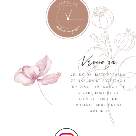
Vreme za
ŽELIMO DA IMATE VREMENA
ZA NAS, DA SE POVEŽEMO I
DRUŽIMO I KREIRAMO LEPE
STVARI, KORISNE ZA
DRUŠTVO I OKOLINU.
PROVERITE MOGUĆNOSTI
SARADNJE.