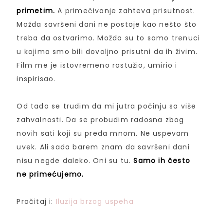
primetim.
A primećivanje zahteva prisutnost.
Možda savršeni dani ne postoje kao nešto što
treba da ostvarimo. Možda su to samo trenuci
u kojima smo bili dovoljno prisutni da ih živim.
Film me je istovremeno rastužio, umirio i
inspirisao.
Od tada se trudim da mi jutra počinju sa više
zahvalnosti. Da se probudim radosna zbog
novih sati koji su preda mnom. Ne uspevam
uvek. Ali sada barem znam da savršeni dani
nisu negde daleko. Oni su tu.
Samo ih često
ne primećujemo.
Pročitaj i:
Iluzija brzog uspeha