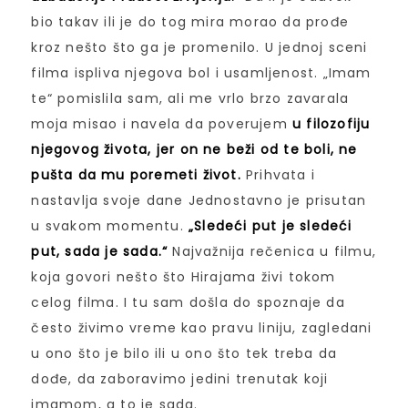
bio takav ili je do tog mira morao da prođe
kroz nešto što ga je promenilo. U jednoj sceni
filma ispliva njegova bol i usamljenost. „Imam
te“ pomislila sam, ali me vrlo brzo zavarala
moja misao i navela da poverujem
u filozofiju
njegovog života, jer on ne beži od te boli, ne
pušta da mu poremeti život.
Prihvata i
nastavlja svoje dane Jednostavno je prisutan
u svakom momentu.
„Sledeći put je sledeći
put, sada je sada.“
Najvažnija rečenica u filmu,
koja govori nešto što Hirajama živi tokom
celog filma. I tu sam došla do spoznaje da
često živimo vreme kao pravu liniju, zagledani
u ono što je bilo ili u ono što tek treba da
dođe, da zaboravimo jedini trenutak koji
imamom, a to je sada.