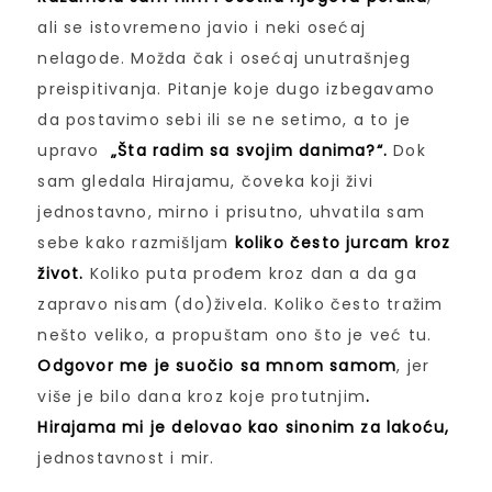
ali se istovremeno javio i neki osećaj
nelagode. Možda čak i osećaj unutrašnjeg
preispitivanja. Pitanje koje dugo izbegavamo
da postavimo sebi ili se ne setimo, a to je
upravo
„Šta radim sa svojim danima?“.
Dok
sam gledala Hirajamu, čoveka koji živi
jednostavno, mirno i prisutno, uhvatila sam
sebe kako razmišljam
koliko često jurcam kroz
život.
Koliko puta prođem kroz dan a da ga
zapravo nisam (do)živela. Koliko često tražim
nešto veliko, a propuštam ono što je već tu.
Odgovor me je suočio sa mnom samom
, jer
više je bilo dana kroz koje protutnjim
.
Hirajama mi je delovao kao sinonim za lakoću,
jednostavnost i mir.