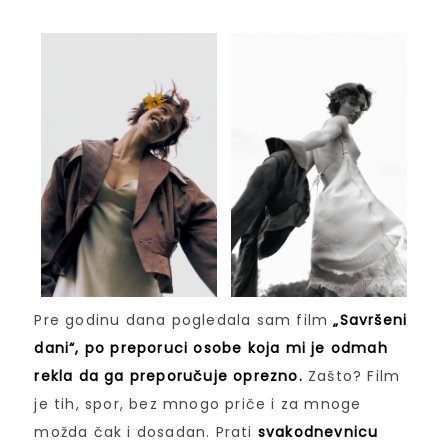
Pre godinu dana pogledala sam film
„Savršeni
dani“, po preporuci osobe koja mi je odmah
rekla da ga preporučuje oprezno.
Zašto? Film
je tih, spor, bez mnogo priče i za mnoge
možda čak i dosadan. Prati
svakodnevnicu