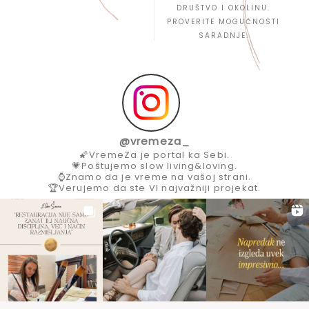
DRUŠTVO I OKOLINU.
PROVERITE MOGUĆNOSTI
SARADNJE.
@
vremeza_
🌠VremeZa je portal ka Sebi.
💗Poštujemo slow living&loving.
⌚Znamo da je vreme na vašoj strani.
🏆Verujemo da ste VI najvažniji projekat.