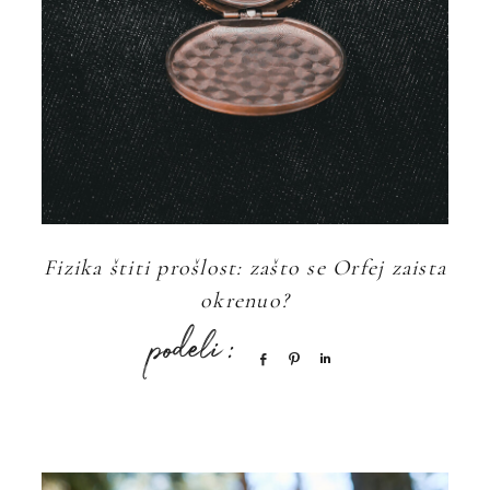
Fizika štiti prošlost: zašto se Orfej zaista
okrenuo?
Share
Pin
Share