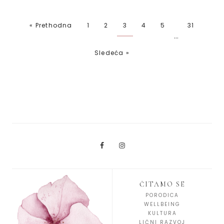
« Prethodna
1
2
3
4
5
31
…
Sledeća »
ČITAMO SE
PORODICA
WELLBEING
KULTURA
LIČNI RAZVOJ