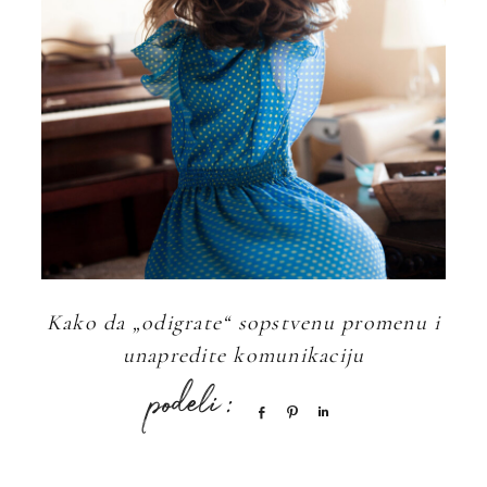
Kako da „odigrate“ sopstvenu promenu i
unapredite komunikaciju
Share
Pin
Share